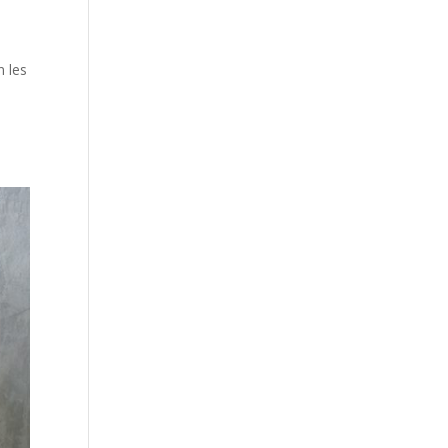
n les