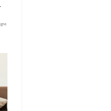
.
igne.