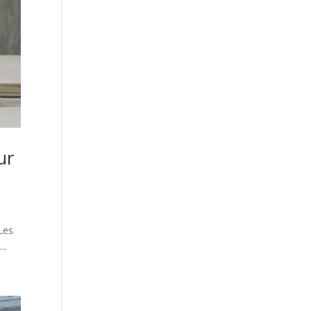
ur
 Les
..