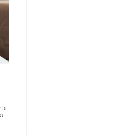
 la
es